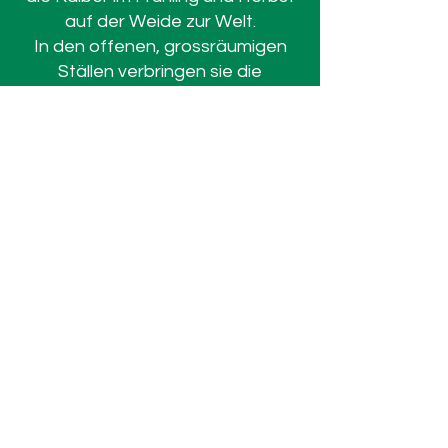
auf der Weide zur Welt.
In den offenen, grossräumigen
Ställen verbringen sie die
Wintermonate.
Zuchtphilosophie
mittelrahmige Anguskuh mit
einem sehr guten Fundament
ein gesundes Kalb, welches
allein auf der Weide zur Welt
kommt
eine langlebige, leichte Kuh mit
einer guten Futterverwertung
nachhaltig und naturnah
produziertes Angus Beef