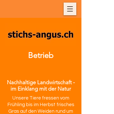
Betrieb
Nachhaltige Landwirtschaft -
im Einklang mit der Natur
Unsere Tiere fressen vom
Frühling bis im Herbst frisches
Gras auf den Weiden rund um